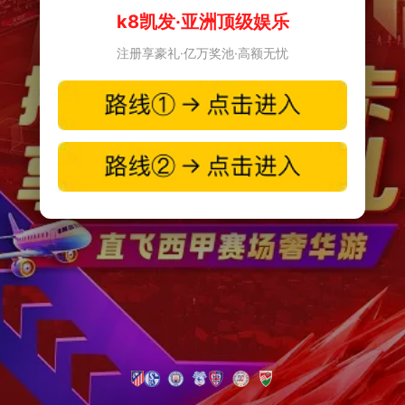
k8凯发·亚洲顶级娱乐
注册享豪礼·亿万奖池·高额无忧